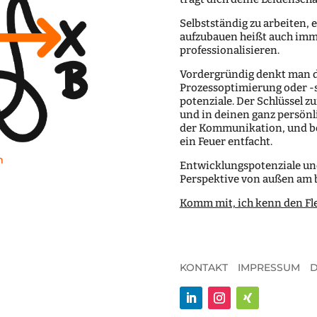
Selbstständig zu arbeiten,
aufzubauen heißt auch imme
professionalisieren.
Vordergründig denkt man d
Prozess­­optimierung oder -
potenziale. Der Schlüssel zu
und in deinen ganz persönl
der Kommunikation, und be
ein Feuer entfacht.
m
Entwicklungs­potenziale un
Perspektive von außen am 
Komm mit, ich kenn den Fle
KONTAKT
IMPRESSUM
D