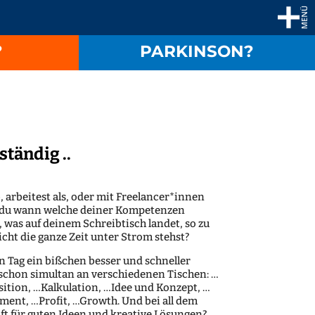
?
PARKINSON?
ständig ..
, arbeitest als, oder mit Freelancer*innen
ie du wann welche deiner Kompetenzen
 was auf deinem Schreibtisch landet, so zu
icht die ganze Zeit unter Strom stehst?
n Tag ein bißchen besser und schneller
 schon simultan an verschiedenen Tischen: …
ition, …Kalkulation, …Idee und Konzept, …
ment, …Profit, …Growth. Und bei all dem
ft für guten Ideen und kreative Lösungen?