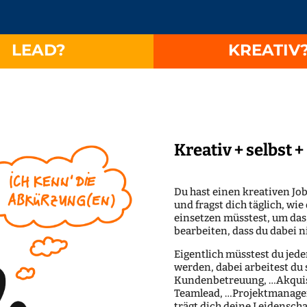
LEAD?
KREATIV
Kreativ + selbst + 
Du hast einen kreativen Job
und fragst dich täglich, w
einsetzen müsstest, um das,
bearbeiten, dass du dabei n
Eigentlich müsstest du jede
werden, dabei arbeitest du
Kunden­­betreuung, …Akquis
Teamlead, …Projekt­­­manage
trägt dich deine Leidenscha