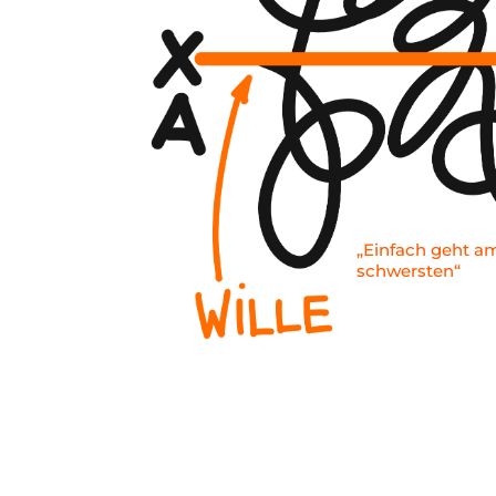
„Einfach geht a
schwersten“